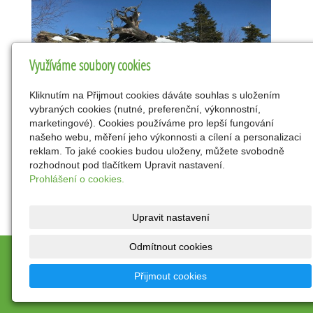
Využíváme soubory cookies
Kliknutím na Přijmout cookies dáváte souhlas s uložením
vybraných cookies (nutné, preferenční, výkonnostní,
marketingové). Cookies používáme pro lepší fungování
našeho webu, měření jeho výkonnosti a cílení a personalizaci
reklam. To jaké cookies budou uloženy, můžete svobodně
rozhodnout pod tlačítkem Upravit nastavení.
Prohlášení o cookies.
Upravit nastavení
Odmítnout cookies
© 2026
Petr a Radka Mrkvicovi
|
Mapa webu
Přijmout cookies
inPage
-
webové stránky
s AI,
doména
a
webhosting
u
jediného 5★ registrátora v ČR