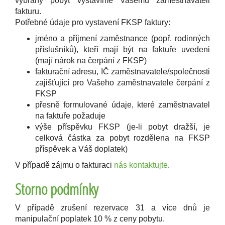
vybraný pobyt vystavíme Vašemu zaměstnavateli
fakturu.
Potřebné údaje pro vystavení FKSP faktury:
jméno a příjmení zaměstnance (popř. rodinných
příslušníků), kteří mají být na faktuře uvedeni
(mají nárok na čerpání z FKSP)
fakturační adresu, IČ zaměstnavatele/společnosti
zajišťující pro Vašeho zaměstnavatele čerpání z
FKSP
přesně formulované údaje, které zaměstnavatel
na faktuře požaduje
výše příspěvku FKSP (je-li pobyt dražší, je
celková částka za pobyt rozdělena na FKSP
příspěvek a Váš doplatek)
V případě zájmu o fakturaci
nás kontaktujte
.
Storno podmínky
V případě zrušení rezervace 31 a více dnů je
manipulační poplatek 10 % z ceny pobytu.