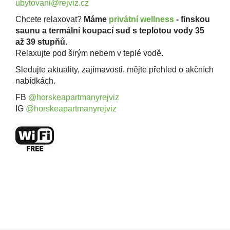
ubytovani@rejviz.cz
Chcete relaxovat?
Máme
privátní wellness
- finskou
saunu a termální koupací sud s teplotou vody 35
až 39 stupňů
.
Relaxujte pod širým nebem v teplé vodě.
Sledujte aktuality, zajímavosti, mějte přehled o akčních
nabídkách.
FB
@horskeapartmanyrejviz
IG
@horskeapartmanyrejviz