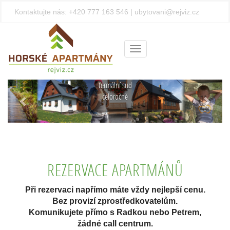
Kontaktujte nás:
+420 777 163 546
|
ubytovani@rejviz.cz
Privátní
wellness
uprostřed
Menu
Jeseníků
Finská sauna a
termální sud
Předchozí
Další
celoročně
REZERVACE APARTMÁNŮ
Při rezervaci napřímo máte vždy nejlepší cenu.
Bez provizí zprostředkovatelům.
Komunikujete přímo s Radkou nebo Petrem,
žádné call centrum.