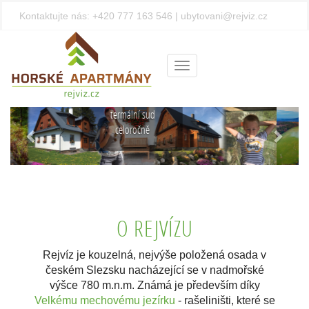
Kontaktujte nás:
+420 777 163 546
|
ubytovani@rejviz.cz
Krásná
Menu
příroda na
dosah ruky
Turistika, cyklotrasy
Předchozí
Další
a výhledy do krajiny
O REJVÍZU
Rejvíz je kouzelná, nejvýše položená osada v
českém Slezsku nacházející se v nadmořské
výšce 780 m.n.m. Známá je především díky
Velkému mechovému jezírku
- rašeliništi, které se