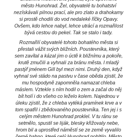
město Hunohrad. Žel, obyvatelé tu bohatství
nezískávali pilnou prací, ale pro zlato a drahokamy
si prostě chodili do vod nedaleké říčky Opavy.
Ovšem, kdo lehce nabyl, lehce utrácí a rozmařilost
bývá cestou do pekel. Tak se stalo i tady.
Rozmařilí obyvatelé tohoto bohatého města si
přestali vážit svých bližních. Poustevníka, který
sem zavítal a kázal jim o úctě k bližnímu a pokoře,
krutě zmučili a vyhnali za bránu města. I mladý
pastýř jménem Gill byl mezi nimi. Druhý den, když
vyhnal své stádo na pastvu v čase oběda zjistil, že
mu hospodyně zapomněla namazat chleba
máslem. Vztekle s ním hodil o zem a začal do něj
bít holí i do všeho co leželo kolem. Najednou v
úleku zjistil, že z chleba vytéká pramínek krve a v
tom spatřil i zbědovaného poustevníka. Ten jej i s
celým městem Hunohrad proklel. V tu ránu se
setmělo, spustil se liják, blesky křižovaly nebe,
hrom bil a uprostřed náměstí se ze země vyvalilo
černé bahno, které celý Hunohrad pohltilo. Město