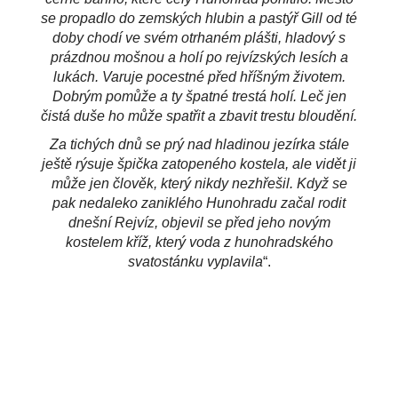
se propadlo do zemských hlubin a pastýř Gill od té
doby chodí ve svém otrhaném plášti, hladový s
prázdnou mošnou a holí po rejvízských lesích a
lukách. Varuje pocestné před hříšným životem.
Dobrým pomůže a ty špatné trestá holí. Leč jen
čistá duše ho může spatřit a zbavit trestu bloudění.
Za tichých dnů se prý nad hladinou jezírka stále
ještě rýsuje špička zatopeného kostela, ale vidět ji
může jen člověk, který nikdy nezhřešil. Když se
pak nedaleko zaniklého Hunohradu začal rodit
dnešní Rejvíz, objevil se před jeho novým
kostelem kříž, který voda z hunohradského
svatostánku vyplavila
“.