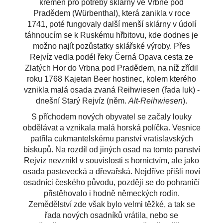
křemen pro potřeby sklárny ve Vrbně pod
Pradědem (
Würbenthal), která zanikla v roce
1741, poté fungovaly další menší sklárny v údolí
táhnoucím se k Ruskému hřbitovu, kde dodnes je
možno najít pozůstatky sklářské výroby.
Přes
Rejvíz vedla podél řeky Černá Opava cesta ze
Zlatých Hor do Vrbna pod Pradědem, na níž zřídil
roku 1768 Kajetan Beer hostinec, kolem kterého
vznikla malá osada zvaná
Reihwiesen
(řada luk) -
dnešní Starý Rejvíz (něm.
Alt-Reihwiesen
).
S příchodem nových obyvatel se začaly louky
obdělávat a vznikala malá horská políčka. Vesnice
patřila cukmantelskému
panství vratislavských
biskupů.
Na rozdíl od jiných osad na tomto panství
Rejvíz nevznikl v souvislosti s hornictvím, ale jako
osada pastevecká a dřevařská. Nejdříve přišli noví
osadníci českého původu, později se do pohraničí
přistěhovalo i hodně německých rodin.
Zemědělství zde však bylo velmi těžké, a tak se
řada nových osadníků vrátila, nebo se