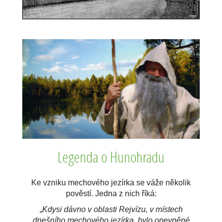
Legenda o Hunohradu
Ke vzniku mechového jezírka se váže několik
pověstí. Jedna z nich říká:
„
Kdysi dávno v oblasti Rejvízu, v místech
dnešního mechového jezírka, bylo opevněné