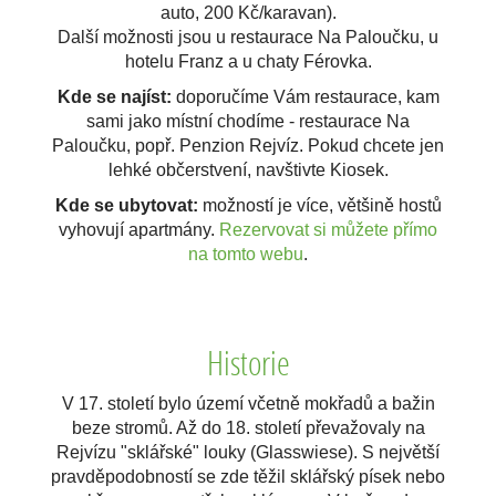
auto, 200 Kč/karavan).
Další možnosti jsou u restaurace Na Paloučku, u
hotelu Franz a u chaty Férovka.
Kde se najíst:
doporučíme Vám restaurace, kam
sami jako místní chodíme - restaurace Na
Paloučku, popř. Penzion Rejvíz. Pokud chcete jen
lehké občerstvení, navštivte Kiosek.
Kde se ubytovat:
možností je více, většině hostů
vyhovují apartmány.
Rezervovat si můžete přímo
na tomto webu
.
Historie
V 17. století bylo území včetně mokřadů a bažin
beze stromů. Až do 18. století převažovaly na
Rejvízu "sklářské" louky (Glasswiese). S největší
pravděpodobností se zde těžil sklářský písek nebo