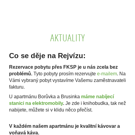
AKTUALITY
Co se děje na Rejvízu:
Rezervace pobytu přes FKSP je u nás zcela bez
problémů.
Tyto pobyty prosím rezervujte
e-mailem
. Na
Vámi vybraný pobyt vystavíme Vašemu zaměstnavateli
fakturu.
U
apartmánu Borůvka a Brusinka
máme
nabíjecí
stanici na elektromobily
.
Je zde i knihobudka, tak než
nabijete, můžete si v klidu něco přečíst.
V každém našem apartmánu je kvalitní kávovar a
voňavá káva.