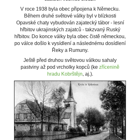
V roce 1938 byla obec připojena k Německu.
Během druhé světové války byl v blízkosti
Opavské chaty vybudován zajatecký tábor - lesní
hřbitov ukrajinských zajatců - takzvaný Ruský
hřbitov. Do konce války byla obec čistě německou,
po válce došlo k vysídlení a následnému dosídlení
Řeky a Rumuny.
Ještě před druhou světovou válkou sahaly
pastviny až pod vrcholky kopců (ke
zřícenině
hradu Kobrštějn
, aj.).