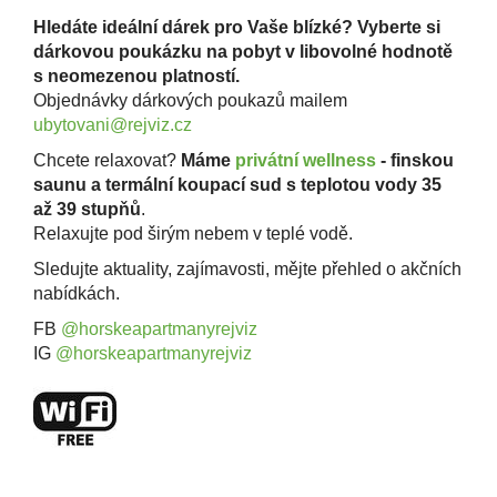
Hledáte ideální dárek pro Vaše blízké? Vyberte si
dárkovou poukázku na pobyt v libovolné hodnotě
s neomezenou platností.
Objednávky dárkových poukazů mailem
ubytovani@rejviz.cz
Chcete relaxovat?
Máme
privátní wellness
- finskou
saunu a termální koupací sud s teplotou vody 35
až 39 stupňů
.
Relaxujte pod širým nebem v teplé vodě.
Sledujte aktuality, zajímavosti, mějte přehled o akčních
nabídkách.
FB
@horskeapartmanyrejviz
IG
@horskeapartmanyrejviz