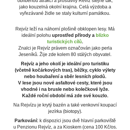
oblíbenou atrakcí a proslavily Revíz stejně tak,
jako kouzelná okolní krajina. Celá výzdoba a
vyřezávané židle se staly kulturní památkou.
Rejvíz leží na náhorní plošině obklopen lesy. Má
i
deální polohu
uprostřed přírody a
blízko
turistických cílů
.
Znalci je Rejvíz právem označován jako perla
Jeseníků. Žije zde kolem 80 stálých obyvatel.
Rejvíz a jeho okolí je ideální pro turistiku
(včetně kočárkových tras), běžky, cyklo výlety
nebo houbaření a sběr lesních plodů.
V lese jsou nové asfaltové cesty, které jsou
vhodné i na brusle nebo kolečkové lyže.
Každé roční období má zde své kouzlo.
Na Rejvízu je krytý bazén a také venkovní koupací
jezírka (biotopy).
Parkování:
k dispozici jsou dvě hlavní parkoviště
u Penzionu Rejvíz, a za Kioskem (cena 100 Kč/os.