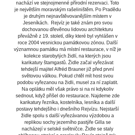
nachází ve stejnojmenné přírodní rezervaci. Toto
je největším moravským rašeliništěm. Po Pradědu
je druhým nejnavštěvovanějším místem v
Jeseníkách.
Rejvíz je také znám pro svou
dochovanou dřevěnou lidovou architekturu
převážně z 19. století, díky které byl vyhlášen v
roce 2004 vesnickou památkovou zónou. Další
významnou památku má místní restaurace, v níž je
kolekce starobylých židlí, na kterých jsou
karikatury štamgastů. Židle začal vyřezávat
tehdejší majitel Alfréd Brauner již před první
světovou válkou. Pokud chtěl mít host svou
podobu vyřezanou na židli, musel za ní zaplatit.
Na oplátku měl však právo si na ni kdykoliv
sednout, když přišel do restaurace. Najdeme zde
karikatury řezníka, kostelníka, lesníka a další
postavy tehdejšího i dnešního Rejvízu. Nejstarší
židle spolu s další vyřezávanou výzdobou a
replikou sochy jezerního pastýře Gilla se
nacházejí v selské světničce. Židle se staly