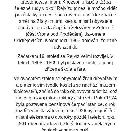
přestěhovala jinam. K rozvoji přispěla těžba
železné rudy v okolí Rejvízu (dnes je možno vidět
pozůstatky při cestě po červené turistické značce
směr na Zlatý chlum), kterou místní obyvatelé
dodávali do vzkvétajících železáren v Železné
(část Vrbna pod Praděděm), Javorné a
Ondřejovicích. Kolem roku 1863 dolování železné
rudy zaniklo.
Začátkem 19. století se Rejvíz velmi rozvíjel. V
letech 1808 - 1809 byl postaven kostel a u něj
zřízena škola a fara.
Ve dvacátém století se obyvatelé živili dřevařstvím
a plátenictvím (vedle kostela se nachází muzem
tkalcovství), začíná se také objevovat turistika, což
přineslo rozvoj infrastruktury a služeb. Roku 1924
byla postavena benzinová čerpací stanice, o rok
později vznikla záložna, roku 1926 byla spuštěna
místní elektrárna o dva roky později telefon,
roku
1931 obecní vodovod, který dodnes v některých
částech vesnice slouží.