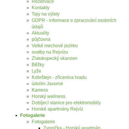
Rezervace
Kontakty
Tipy na výlety
GDPR - informace o zpracování osobních
údajů
Aktuality
půjčovna
Velké mechové jezírko
svatby na Rejvízu
Zlatokopecký skanzen
Běžky
Lyže
Kobrštejn - zřícenina hradu
údolím Javorné
Kamera
Horský wellness
Dobíjecí stanice pro elektromobily
Horské apartmány Rejvíz
Fotogalerie
Fotogalerie
Zvonička - Horský apartmán