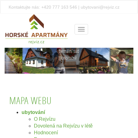
Kontaktujte nás:
+420 777 163 546
|
ubytovani@rejviz.cz
Privátní
wellness
uprostřed
Menu
Jeseníků
Finská sauna a
termální sud
Předchozí
Další
celoročně
MAPA WEBU
ubytování
O Rejvízu
Dovolená na Rejvízu v létě
Hodnocení