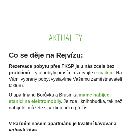
AKTUALITY
Co se děje na Rejvízu:
Rezervace pobytu přes FKSP je u nás zcela bez
problémů.
Tyto pobyty prosím rezervujte
e-mailem
. Na
Vámi vybraný pobyt vystavíme Vašemu zaměstnavateli
fakturu.
U
apartmánu Borůvka a Brusinka
máme
nabíjecí
stanici na elektromobily
.
Je zde i knihobudka, tak než
nabijete, můžete si v klidu něco přečíst.
V každém našem apartmánu je kvalitní kávovar a
voňavá káva.