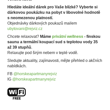
Hledáte ideální dárek pro Vaše blízké? Vyberte si
dárkovou poukázku na pobyt v libovolné hodnotě
s neomezenou platností.
Objednávky dárkových poukazů mailem
ubytovani@rejviz.cz
Chcete relaxovat?
Máme
privátní wellness
- finskou
saunu a termální koupací sud s teplotou vody 35
až 39 stupňů
.
Relaxujte pod širým nebem v teplé vodě.
Sledujte aktuality, zajímavosti, mějte přehled o akčních
nabídkách.
FB
@horskeapartmanyrejviz
IG
@horskeapartmanyrejviz