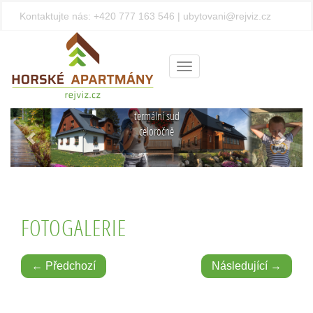
Kontaktujte nás:
+420 777 163 546
|
ubytovani@rejviz.cz
Privátní
wellness
uprostřed
Menu
Jeseníků
Finská sauna a
termální sud
Předchozí
Další
celoročně
FOTOGALERIE
← Předchozí
Následující →