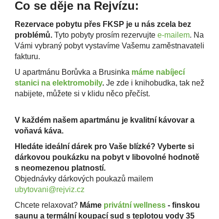
Co se děje na Rejvízu:
Rezervace pobytu přes FKSP je u nás zcela bez
problémů.
Tyto pobyty prosím rezervujte
e-mailem
. Na
Vámi vybraný pobyt vystavíme Vašemu zaměstnavateli
fakturu.
U
apartmánu Borůvka a Brusinka
máme
nabíjecí
stanici na elektromobily
.
Je zde i knihobudka, tak než
nabijete, můžete si v klidu něco přečíst.
V každém našem apartmánu je kvalitní kávovar a
voňavá káva.
Hledáte ideální dárek pro Vaše blízké? Vyberte si
dárkovou poukázku na pobyt v libovolné hodnotě
s neomezenou platností.
Objednávky dárkových poukazů mailem
ubytovani@rejviz.cz
Chcete relaxovat?
Máme
privátní wellness
- finskou
saunu a termální koupací sud s teplotou vody 35