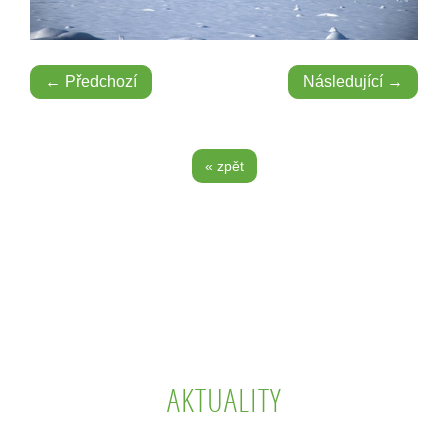
← Předchozí
Následující →
« zpět
AKTUALITY