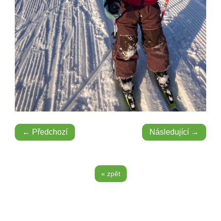
← Předchozí
Následující →
« zpět