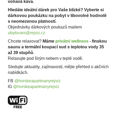
voňavá káva.
Hledáte ideální dárek pro Vaše blízké? Vyberte si
dárkovou poukázku na pobyt v libovolné hodnotě
s neomezenou platností.
Objednávky dárkových poukazů mailem
ubytovani@rejviz.cz
Chcete relaxovat?
Máme
privátní wellness
- finskou
saunu a termální koupací sud s teplotou vody 35
až 39 stupňů
.
Relaxujte pod širým nebem v teplé vodě.
Sledujte aktuality, zajímavosti, mějte přehled o akčních
nabídkách.
FB
@horskeapartmanyrejviz
IG
@horskeapartmanyrejviz