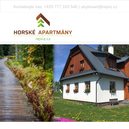
Kontaktujte nás:
+420 777 163 546
|
ubytovani@rejviz.cz
Předchozí
Privátní we
Finská sa