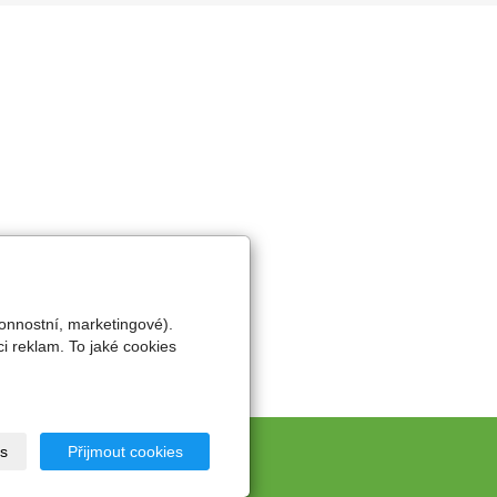
onnostní, marketingové).
i reklam. To jaké cookies
s
Přijmout cookies
rátora v ČR