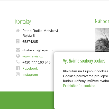
Kontakty
Náhodn
Petr a Radka Mrkvicovi
Rejvíz 8
65874285
ubytovani@rejviz.cz
www.rejviz.cz
Využíváme soubory cookies
+420 777 163 546
Facebook
Kliknutím na Přijmout cookies
Instagram
Cookies používáme pro lepší 
budou uloženy, můžete svobod
Prohlášení o cookies.
inPage
-
w