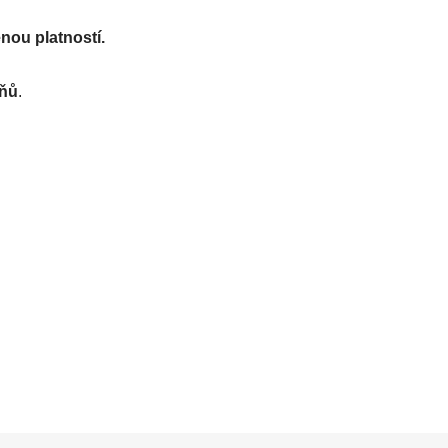
nou platností.
pňů
.