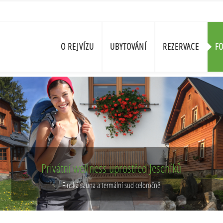
O REJVÍZU
UBYTOVÁNÍ
REZERVACE
FO
llness uprostřed Jeseníků
una a termální sud celoročně