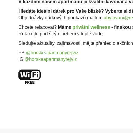
V každém našem apartmánu je kvalitní kávovar a v
Hledáte ideální dárek pro Vaše blízké? Vyberte si
Objednávky dárkových poukazů mailem
ubytovani@rej
Chcete relaxovat?
Máme
privátní wellness
- finskou
Relaxujte pod širým nebem v teplé vodě.
Sledujte aktuality, zajímavosti, mějte přehled o akčníc
FB
@horskeapartmanyrejviz
IG
@horskeapartmanyrejviz