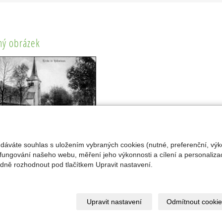
ý obrázek
 dáváte souhlas s uložením vybraných cookies (nutné, preferenční, výk
fungování našeho webu, měření jeho výkonnosti a cílení a personalizac
ně rozhodnout pod tlačítkem Upravit nastavení.
© 2026
Petr a Radka Mrkvicovi
|
Mapa webu
Upravit nastavení
Odmítnout cookie
ebové stránky
s AI,
doména
a
webhosting
u jediného 5★ regist