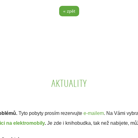
« zpět
AKTUALITY
roblémů.
Tyto pobyty prosím rezervujte
e-mailem
. Na Vámi vybr
ici na elektromobily
.
Je zde i knihobudka, tak než nabijete, můž