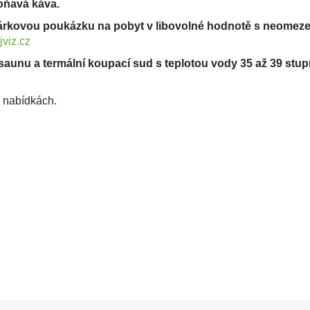
oňavá káva.
 dárkovou poukázku na pobyt v libovolné hodnotě s neomeze
viz.cz
 saunu a termální koupací sud s teplotou vody 35 až 39 stu
h nabídkách.